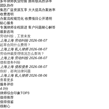
多年律师执业经验
拥有较高胜诉率
团队协作
集思广益资源互享
大大提高办案效率
收费透明
办案流程规范化
收费项目公开透明
贴心服务
专属律师全程跟进
客户问题耐心解答
最新咨询
劳动纠纷，工资未发
上海上海
劳动纠纷
2026-08-07
起草合同什么费用？
上海上海
私人律师
2026-08-07
劳动仲裁受理情况怎么查询？
上海上海
劳动纠纷
2026-08-07
债权债务纠纷
上海上海
债权债务
2026-08-07
你好，咨询法律问题
上海上海
私人律师
2026-08-06
查看更多
服务评价
4.0
分
律师综合印象TOP3
值得推荐
值得借鉴
很耐心