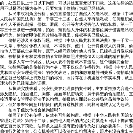
的，处五日以上十日以下拘留，可以并处五百元以下罚款。这条法律的适
用不以是否传播为条件，只要实施了偷拍行为就已经触法。
从民事权利角度分析，偷拍直接侵犯了自然人的隐私权。根据《中华
人民共和国民法典》第一千零三十二条，自然人享有隐私权，任何组织或
者个人不得以刺探、侵扰、泄露、公开等方式侵害他人的隐私权。第一千
零三十三条进一步明确，拍摄、窥视他人身体的私密部位属于侵害隐私权
的行为。偷拍者即使把照片锁在手机里，侵权事实已经成立。
偷拍还涉及肖像权问题。根据《中华人民共和国民法典》第一千零一
十九条，未经肖像权人同意，不得制作、使用、公开肖像权人的肖像。偷
拍他人面部或全身照片，属于未经同意制作他人肖像，已经构成肖像权侵
权。被拍摄者有权要求偷拍者立即删除照片并赔偿因此造成的精神损害。
很多人有一个误区，认为只要不传播就不算违法。这个理解完全错
误。法律惩罚的是偷拍行为本身，而不仅仅是传播行为。根据《中华人民
共和国治安管理处罚法》的条文表述，偷拍和散布是并列关系，偷拍单独
成立就已经够得上行政处罚的标准。照片存在手机里这个事实本身，就是
违法行为已经完成的证据。
从执法实践来看，公安机关在处理偷拍案件时，主要看拍摄内容是否
涉及隐私。拍摄裙底、胸部、如厕等私密场景，属于典型的偷拍隐私，直
接适用治安管理处罚法予以拘留。拍摄他人面部在公共场合虽然争议较
大，但如果未经同意且拍摄目的具有窥视性质，同样可能被认定为违法。
拍照了但没传播会被拘留吗?
拍照了但没有传播，依然有可能被拘留。根据《中华人民共和国治安
管理处罚法》第四十二条，偷拍他人隐私的法定处罚就是五日以下拘留或
者五百元以下罚款。法律条文里并没有把传播作为处罚的必要条件。只要
偷拍行为被查实，公安机关就可以依法作出拘留决定，照片有没有发出去