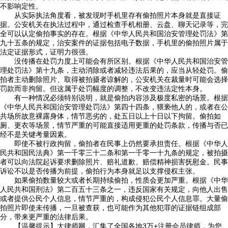
不影响定性。
从实际执法角度看，被发现时手机里存有偷拍照片本身就是直接证
据。公安机关在执法过程中，通过检查手机相册、云盘、聊天记录等，完
全可以认定偷拍事实的存在。根据《中华人民共和国治安管理处罚法》第
九十五条的规定，治安案件的证据包括电子数据，手机里的偷拍照片属于
法定证据形式，证明力很强。
没传播在处罚力度上可能会有所区别。根据《中华人民共和国治安管
理处罚法》第十九条，主动消除或者减轻违法后果的，应当从轻处罚。偷
拍者主动删除照片、取得被拍摄者谅解的，公安机关在裁量时可能会选择
罚款而非拘留。但这属于处罚幅度的调整，不改变违法定性本身。
有一种情况必须特别说明，就是偷拍内容涉及极度私密的场景。根据
《中华人民共和国治安管理处罚法》第四十四条，猥亵他人的，或者在公
共场所故意裸露身体，情节恶劣的，处五日以上十日以下拘留。偷拍如
厕、更衣等场景，情节严重的可能直接适用更重的处罚条款，传播与否已
经不是关键考量因素。
即使不被行政拘留，偷拍者在民事上仍然要承担责任。根据《中华人
民共和国民法典》第一千零三十二条和第一千零一十九条的规定，被拍摄
者可以向法院起诉要求删除照片、赔礼道歉、赔偿精神损害抚慰金。民事
诉讼不以是否传播为前提，偷拍行为本身就足以支撑侵权主张。
如果偷拍数量较大或者长期持续偷拍，性质会更加严重。根据《中华
人民共和国刑法》第二百五十三条之一，违反国家有关规定，向他人出售
或者提供公民个人信息，情节严重的，构成侵犯公民个人信息罪。大量偷
拍照片即使未传播，一旦被查获，也可能作为其他犯罪的证据链组成部
分，带来更严重的法律后果。
【温馨提示】大律师网，汇集了全国各地3万+注册会员律师，为您