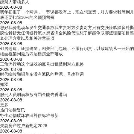
嫌疑人带领多人
2026-08-08
我年初报了一个网课，一节课都没有上，现在想退费，对方要求我等到月
底还要扣除10%的名额预留费
2026-08-08
您好我骑电动车发生交通事故我主责对方次责对方只有交强险脚踝多处撕
脱性骨折无任何银行流水想咨询全风险代理想了解能争取哪些理赔项目整
套处理方案以及相关注意事项
2026-08-08
邻居违建，证据确凿，相关部门包庇、不履行职责，以致建筑从一开始的
楼面框架到最后四层楼房全部落成
2026-08-08
三角洲行动这个游戏的账号出租遭到对方跑路
2026-08-08
时代峰峻翻唱草东没有派队的烂泥，且改歌词
2026-08-08
知泓
2026-08-08
服刑人员刑满释放有罚金能去香港吗
2026-08-08
更多
热门法律资讯
野生动物破坏农田补偿标准最新
2026-08-08
夫妻房产过户新规定2026
2026-08-08