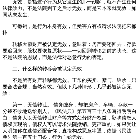
无效，是指这个行为从它发生的那一刻起，就不产生任何
法律效力。不是法院判了之后才无效，而是它本来就无效，如
同从未发生。
可撤销，是行为本身有效，但受害方有权请求法院把它撤
掉。
转移大额财产被认定无效，意味着：房产要还回去，存款
要追回来，股权要恢复原状——一切回到转移之前的状态。这
不是法院的恩赐，而是法律对恶意行为的否定。
二、什么样的转移会被认定无效
不是所有财产转移都无效。正常的买卖、赠与、继承，只
要合法合规，当然有效。但以下几种情形，几乎必被认定无
效：
第一，无偿转让。 债务缠身，却把房产、车辆、存款一
分钱不收地送给别人。《民法典》第五百三十八条写得明明白
白：债务人以无偿转让财产等方式处分财产权益，影响债权人
债权实现的，债权人可以请求法院撤销。更严重的，如果受让
人明知你在逃债还配合你，直接构成恶意串通，依据《民法
典》第一百五十四条，行为自始无效。