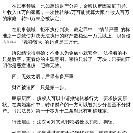
在民事领域，比如离婚财产分割，金额认定因家庭而异。
年收入10万的家庭，一次性转移5万可能就算大额;年收入百万
的家庭，转50万未必被认定。
在刑事领域，拒不执行判决、裁定罪中，"情节严重"的标
准之一是致使判决无法执行的财产数额达一万元以上。职务侵
占罪中，"数额较大"的起点是三万元。
所以结论很明确：不要以为金额小就安全。 法律看的不
只是数字，更看你的主观意图。哪怕只转了一万块，只要能证
明你是恶意逃债，照样无效。
四、无效之后，后果有多严重
财产被追回，只是第一步。
民事层面： 债权人可以申请撤销转移行为，要求恢复原
状。在离婚案件中，转移财产的一方可以被判少分甚至不分财
产。《民法典》第一千零九十二条对此有明确规定。
行政层面： 法院可对恶意转移者处以罚款、拘留。
刑事层面： 如果通过虚假诉讼转移财产，构成虚假诉讼