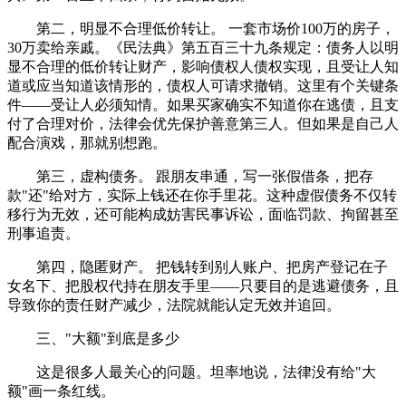
第二，明显不合理低价转让。 一套市场价100万的房子，
30万卖给亲戚。《民法典》第五百三十九条规定：债务人以明
显不合理的低价转让财产，影响债权人债权实现，且受让人知
道或应当知道该情形的，债权人可请求撤销。这里有个关键条
件——受让人必须知情。如果买家确实不知道你在逃债，且支
付了合理对价，法律会优先保护善意第三人。但如果是自己人
配合演戏，那就别想跑。
第三，虚构债务。 跟朋友串通，写一张假借条，把存
款"还"给对方，实际上钱还在你手里花。这种虚假债务不仅转
移行为无效，还可能构成妨害民事诉讼，面临罚款、拘留甚至
刑事追责。
第四，隐匿财产。 把钱转到别人账户、把房产登记在子
女名下、把股权代持在朋友手里——只要目的是逃避债务，且
导致你的责任财产减少，法院就能认定无效并追回。
三、"大额"到底是多少
这是很多人最关心的问题。坦率地说，法律没有给"大
额"画一条红线。