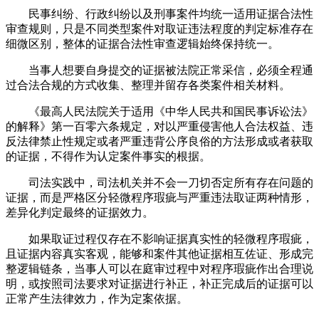
民事纠纷、行政纠纷以及刑事案件均统一适用证据合法性
审查规则，只是不同类型案件对取证违法程度的判定标准存在
细微区别，整体的证据合法性审查逻辑始终保持统一。
当事人想要自身提交的证据被法院正常采信，必须全程通
过合法合规的方式收集、整理并留存各类案件相关材料。
《最高人民法院关于适用《中华人民共和国民事诉讼法》
的解释》第一百零六条规定，对以严重侵害他人合法权益、违
反法律禁止性规定或者严重违背公序良俗的方法形成或者获取
的证据，不得作为认定案件事实的根据。
司法实践中，司法机关并不会一刀切否定所有存在问题的
证据，而是严格区分轻微程序瑕疵与严重违法取证两种情形，
差异化判定最终的证据效力。
如果取证过程仅存在不影响证据真实性的轻微程序瑕疵，
且证据内容真实客观，能够和案件其他证据相互佐证、形成完
整逻辑链条，当事人可以在庭审过程中对程序瑕疵作出合理说
明，或按照司法要求对证据进行补正，补正完成后的证据可以
正常产生法律效力，作为定案依据。