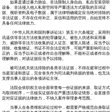
如果是通过暴力胁迫、非法限制人身自由、私自安装窃听
设备、非法侵入他人私密空间等严重违法方式获取的言词证
据、视听资料及电子数据，属于法律明确规定应当绝对排除的
非法证据，不存在任何补正、采信和适用的空间，自始至终不
具备任何法律效力。
《中华人民共和国刑事诉讼法》第五十六条规定，采用刑
讯逼供等非法方法收集的犯罪嫌疑人、被告人供述和采用暴
力、威胁等非法方法收集的证人证言、被害人陈述，应当予以
排除。收集物证、书证不符合法定程序，可能严重影响司法公
正的，应当予以补正或者作出合理解释。不能补正或者作出合
理解释的，对该证据应当予以排除。
被司法机关依法排除的各类非法证据，不得在庭审过程中
当庭宣读和质证，完全丧失作为司法裁判依据的资格，也无法
支撑当事人提出的各项诉讼主张。
法院会依职权主动全面审查每一份证据的来源、取证方式
与取得程序，一旦核实证据存在严重违法取证情形，会直接否
定对应证据的法律效力，不纳入案件审理参考范围。
当事人在各类维权诉讼过程中，都需要严格规范自身取证