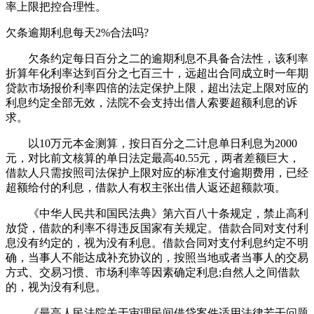
率上限把控合理性。
欠条逾期利息每天2%合法吗?
欠条约定每日百分之二的逾期利息不具备合法性，该利率
折算年化利率达到百分之七百三十，远超出合同成立时一年期
贷款市场报价利率四倍的法定保护上限，超出法定上限对应的
利息约定全部无效，法院不会支持出借人索要超额利息的诉
求。
以10万元本金测算，按日百分之二计息单日利息为2000
元，对比前文核算的单日法定最高40.55元，两者差额巨大，
借款人只需按照司法保护上限对应的标准支付逾期费用，已经
超额给付的利息，借款人有权主张出借人返还超额款项。
《中华人民共和国民法典》第六百八十条规定，禁止高利
放贷，借款的利率不得违反国家有关规定。借款合同对支付利
息没有约定的，视为没有利息。借款合同对支付利息约定不明
确，当事人不能达成补充协议的，按照当地或者当事人的交易
方式、交易习惯、市场利率等因素确定利息;自然人之间借款
的，视为没有利息。
《最高人民法院关于审理民间借贷案件适用法律若干问题