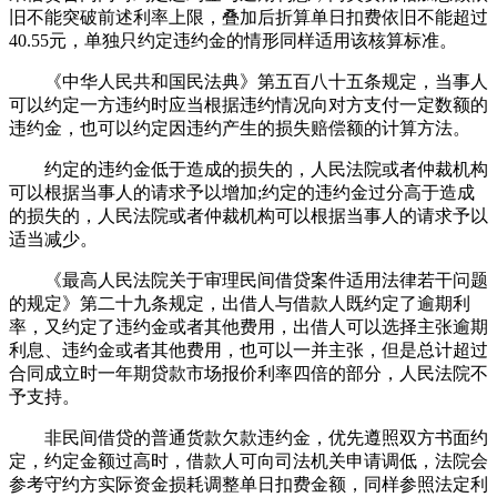
旧不能突破前述利率上限，叠加后折算单日扣费依旧不能超过
40.55元，单独只约定违约金的情形同样适用该核算标准。
《中华人民共和国民法典》第五百八十五条规定，当事人
可以约定一方违约时应当根据违约情况向对方支付一定数额的
违约金，也可以约定因违约产生的损失赔偿额的计算方法。
约定的违约金低于造成的损失的，人民法院或者仲裁机构
可以根据当事人的请求予以增加;约定的违约金过分高于造成
的损失的，人民法院或者仲裁机构可以根据当事人的请求予以
适当减少。
《最高人民法院关于审理民间借贷案件适用法律若干问题
的规定》第二十九条规定，出借人与借款人既约定了逾期利
率，又约定了违约金或者其他费用，出借人可以选择主张逾期
利息、违约金或者其他费用，也可以一并主张，但是总计超过
合同成立时一年期贷款市场报价利率四倍的部分，人民法院不
予支持。
非民间借贷的普通货款欠款违约金，优先遵照双方书面约
定，约定金额过高时，借款人可向司法机关申请调低，法院会
参考守约方实际资金损耗调整单日扣费金额，同样参照法定利