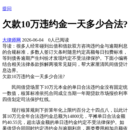
提问
欠款10万违约金一天多少合法?
大律师网
2026-06-04
0
人已阅读
导读：
很多人经常碰到出借和借款双方咨询违约金与逾期利息
的合规标准，多数人签订欠条时随意约定高额每日扣费标准，
等到债务逾期产生纠纷才发现约定不受法律保护。下面小编将
结合相关法律条款拆解两项常见疑问，帮大家厘清民间借贷计
息边界。
欠款10万违约金一天多少合法?
民间借贷场景下10万元本金的单日合法违约金没有固定统
一数值，核算标准依托合同成立当期一年期贷款市场报价利率
四倍划定司法保护红线。
现行核算规则下折算年化上限约百分之十四点八，以此计
算10万元全年合法违约金总额为14800元，平摊单日合法金额
约40.55元，超出该金额的单日违约金约定不受法律保护。如
果借贷合同同时约定违约金与逾期利息，两类费用相加总额依