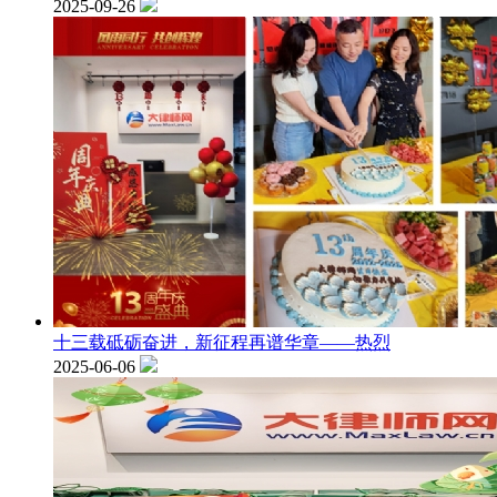
2025-09-26
十三载砥砺奋进，新征程再谱华章——热烈
2025-06-06