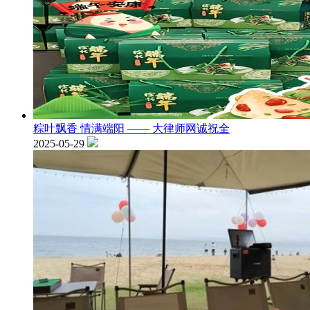
粽叶飘香 情满端阳 —— 大律师网诚祝全
2025-05-29