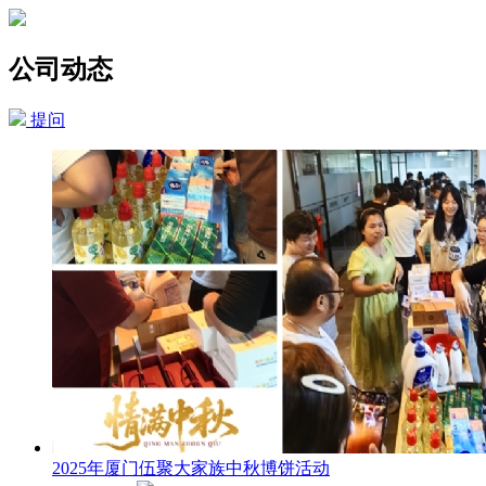
公司动态
提问
2025年厦门伍聚大家族中秋博饼活动