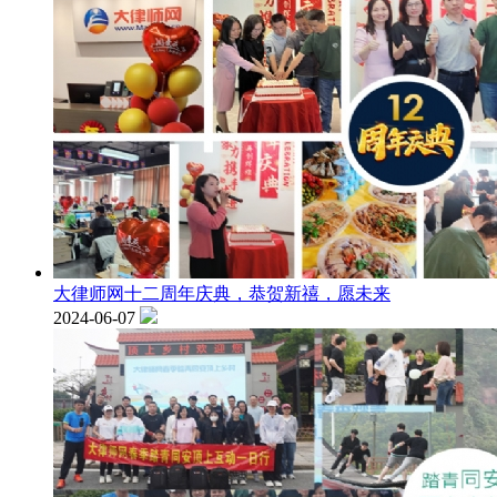
大律师网十二周年庆典，恭贺新禧，愿未来
2024-06-07