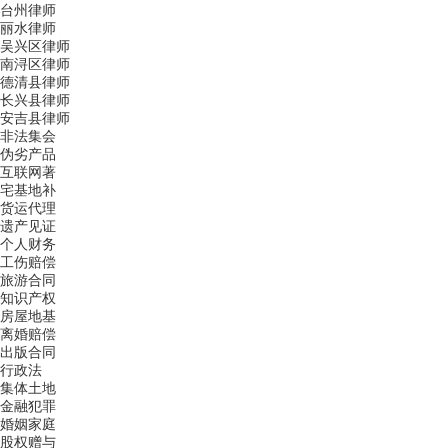
台州律师
丽水律师
吴兴区律师
南浔区律师
德清县律师
长兴县律师
安吉县律师
非法集会
伪劣产品
互联网著
宅基地补
货运代理
遗产见证
个人财务
工伤赔偿
旅游合同
知识产权
房屋地基
离婚赔偿
出版合同
行政法
集体土地
金融犯罪
婚姻家庭
股权赠与