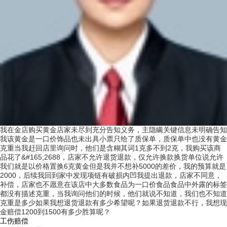
我在金店购买黄金店家未尽到充分告知义务，主隐瞒关键信息未明确告知
我该黄金是一口价饰品也未出具小票只给了质保单，质保单中也没有黄金
克重当我赶回店里询问时，他们是含糊其词1克多不到2克，我购买该商
品花了&#165;2688，店家不允许退货退款，仅允许换款换货单位说允许
我们就是以价格置换6克黄金但是我并不想补5000的差价，我的预算就是
2000，后续我回到家中发现项链有破损内凹我提出退款，店家不同意，
补偿，店家也不愿意在该店中大多数食品为一口价食品食品中外露的标签
都没有描述克重，当我询问他们的时候，他们就说不知道，我们也不知道
克重是多少如果我想退货退款有多少希望呢？如果退货退款不行，我想现
金赔偿1200到1500有多少胜算呢？
工伤赔偿