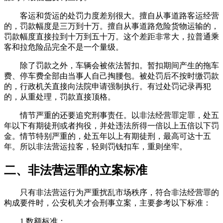
客运和货运的处罚力度差别很大。擅自从事道路客运经营
的，罚款幅度是三万到十万。擅自从事道路危险货物运输的，
罚款幅度直接拉到十万到五十万。这个差距非常大，拉普通乘
客和拉危险品完全不是一个量级。
除了罚款之外，车辆会被依法暂扣。暂扣期间产生的拖车
费、停车费全部由当事人自己掏腰包。被处罚后不按时缴罚款
的，行政机关直接向法院申请强制执行。有过处罚记录再犯
的，从重处理，罚款直接顶格。
情节严重的还要追究刑事责任。以非法经营罪定罪，处五
年以下有期徒刑或者拘役，并处违法所得一倍以上五倍以下罚
金。情节特别严重的，处五年以上有期徒刑，最高可达十五
年。所以非法营运拉客，轻则罚钱扣车，重则坐牢。
二、非法营运罪的立案标准
只有非法营运行为严重扰乱市场秩序，符合‌非法经营罪‌的
构成要件时，公安机关才会刑事立案，主要参考以下标准：
1.‌数额标准‌：