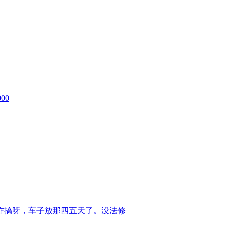
00
现在咋搞呀，车子放那四五天了。没法修