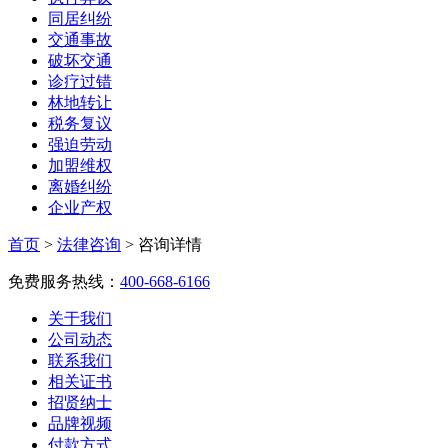
同居纠纷
交通事故
破坏交通
诊疗过错
林地转让
税务复议
强迫劳动
加盟维权
离婚纠纷
企业产权
首页
>
法律咨询
>
咨询详情
免费服务热线：
400-668-6166
关于我们
公司动态
联系我们
相关证书
招贤纳士
品牌视频
付款方式