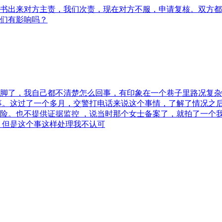
书出来对方主责，我们次责，现在对方不服，申请复核。双方都
们有影响吗？
脚了，我自己都不清楚怎么回事，有印象在一个巷子里路况复杂
事。这过了一个多月，交警打电话来说这个事情，了解了情况之
险。也不提供证据监控 ，说当时那个女士备案了，就拍了一个我
，但是这个事这样处理我不认可