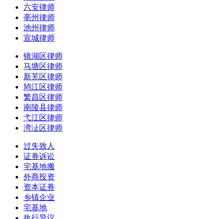
六安律师
亳州律师
池州律师
宣城律师
镜湖区律师
马塘区律师
新芜区律师
鸠江区律师
繁昌区律师
南陵县律师
弋江区律师
湾沚区律师
过失致人
证券诉讼
宅基地搬
外商投资
资本证券
乡镇企业
宅基地
执行异议