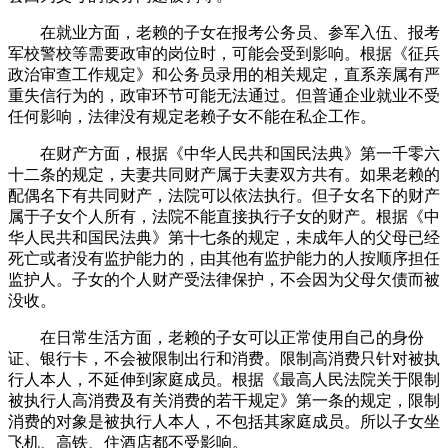
在就业方面，老赖的子女在报考公务员、参军入伍、报考
军校警校等需要政审的岗位时，可能会受到影响。根据《征兵
政治审查工作规定》和公务员录用的相关规定，直系亲属有严
重失信行为的，政审环节可能无法通过。但普通企业就业不受
任何影响，法律没有规定老赖子女不能在私企工作。
在财产方面，根据《中华人民共和国民法典》第一千零六
十二条的规定，夫妻共同财产属于夫妻双方共有。如果老赖的
配偶名下有共同财产，法院可以依法执行。但子女名下的财产
属于子女个人所有，法院不能直接执行子女的财产。根据《中
华人民共和国民法典》第十七条的规定，未成年人的父母已经
死亡或者没有监护能力的，由其他有监护能力的人按顺序担任
监护人。子女的个人财产受法律保护，不会因为父母欠债而被
没收。
在日常生活方面，老赖的子女可以正常使用自己的身份
证、银行卡，不会被限制出行和消费。限制高消费只针对被执
行人本人，不延伸到家庭成员。根据《最高人民法院关于限制
被执行人高消费及有关消费的若干规定》第一条的规定，限制
消费的对象是被执行人本人，不包括其家庭成员。所以子女坐
飞机、高铁、住酒店都不受影响。