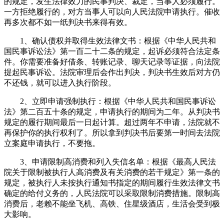
的规定，发生法律效力的民事判决、裁定，当事人必须履行。
一方拒绝履行的，对方当事人可以向人民法院申请执行。催收
再多次都不如一纸判决书来得有效。
1、确认债权并取得生效法律文书：根据《中华人民共和
国民事诉讼法》第一百二十二条的规定，起诉必须符合法定条
件。你需要准备好借条、转账记录、聊天记录等证据，向法院
提起民事诉讼。法院审理后会作出判决，判决书生效后对方仍
不还钱，就可以进入执行阶段。
2、立即申请强制执行：根据《中华人民共和国民事诉讼
法》第二百五十条的规定，申请执行的期间为二年。从判决书
规定的履行期间最后一日起计算。超过两年不申请，法院就不
再保护你的执行权利了。所以拿到判决书后要第一时间去法院
立案庭申请执行，不要拖。
3、申请限制高消费和列入失信名单：根据《最高人民法
院关于限制被执行人高消费及有关消费的若干规定》第一条的
规定，被执行人未按执行通知书指定的期间履行生效法律文书
确定的给付义务的，人民法院可以采取限制消费措施。限制高
消费后，老赖不能坐飞机、高铁、住星级酒店，生活会受到极
大影响。