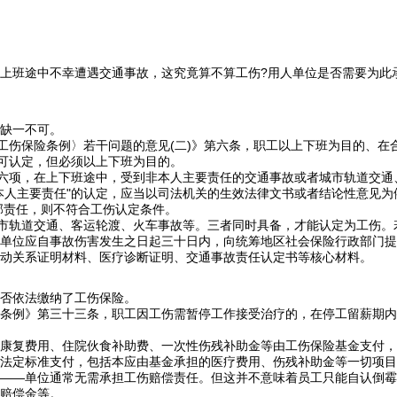
上班途中不幸遭遇交通事故，这究竟算不算工伤?用人单位是否需要为此
缺一不可。
伤保险条例〉若干问题的意见(二)》第六条，职工以上下班为目的、在
亦可认定，但必须以上下班为目的。
六项，在上下班途中，受到非本人主要责任的交通事故或者城市轨道交通
本人主要责任"的认定，应当以司法机关的生效法律文书或者结论性意见
部责任，则不符合工伤认定条件。
市轨道交通、客运轮渡、火车事故等。三者同时具备，才能认定为工伤。
位应自事故伤害发生之日起三十日内，向统筹地区社会保险行政部门提出
动关系证明材料、医疗诊断证明、交通事故责任认定书等核心材料。
否依法缴纳了工伤保险。
例》第三十三条，职工因工伤需暂停工作接受治疗的，在停工留薪期内
复费用、住院伙食补助费、一次性伤残补助金等由工伤保险基金支付，单
法定标准支付，包括本应由基金承担的医疗费用、伤残补助金等一切项目
—单位通常无需承担工伤赔偿责任。但这并不意味着员工只能自认倒霉
赔偿金等。