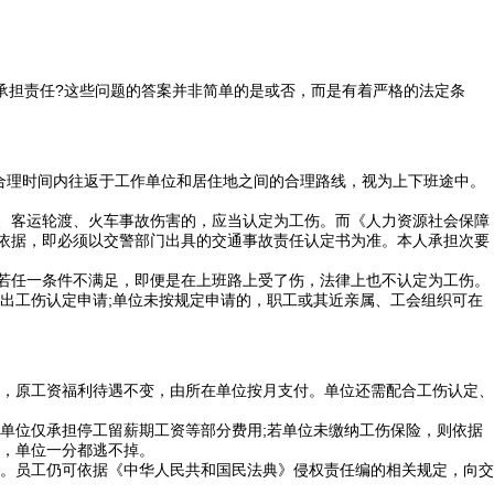
承担责任?这些问题的答案并非简单的是或否，而是有着严格的法定条
合理时间内往返于工作单位和居住地之间的合理路线，视为上下班途中。
、客运轮渡、火车事故伤害的，应当认定为工伤。而《人力资源社会保障
为依据，即必须以交警部门出具的交通事故责任认定书为准。本人承担次要
若任一条件不满足，即便是在上班路上受了伤，法律上也不认定为工伤。
工伤认定申请;单位未按规定申请的，职工或其近亲属、工会组织可在
，原工资福利待遇不变，由所在单位按月支付。单位还需配合工伤认定、
位仅承担停工留薪期工资等部分费用;若单位未缴纳工伤保险，则依据
，单位一分都逃不掉。
。员工仍可依据《中华人民共和国民法典》侵权责任编的相关规定，向交