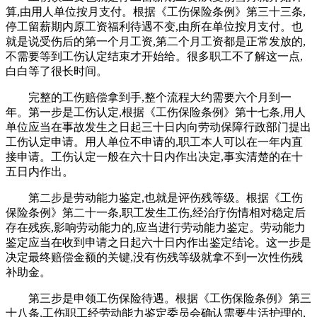
算,由用人单位按月支付。根据《工伤保险条例》第三十三条,
停工留薪期内原工资福利待遇不变,由所在单位按月支付。也
就是说受伤后的第一个月工资,第二个月工资都是正常发放的,
不需要等到工伤认定结束才开始给。很多职工不了解这一点,
白白等了很长时间。
完整的工伤赔偿拿到手,整个流程大约需要六个月到一
年。第一步是工伤认定,根据《工伤保险条例》第十七条,用人
单位应当在事故发生之日起三十日内向劳动保障行政部门提出
工伤认定申请。用人单位不申请的,职工本人可以在一年内直
接申请。工伤认定一般在六十日内作出决定,事实清楚的在十
五日内作出。
第二步是劳动能力鉴定,也就是评伤残等级。根据《工伤
保险条例》第二十一条,职工发生工伤,经治疗伤情相对稳定后
存在残疾,影响劳动能力的,应当进行劳动能力鉴定。劳动能力
鉴定应当在收到申请之日起六十日内作出鉴定结论。这一步是
决定最终赔偿金额的关键,没有伤残等级就拿不到一次性伤残
补助金。
第三步是申领工伤保险待遇。根据《工伤保险条例》第三
十八条,工伤职工经劳动能力鉴定委员会确认需要生活护理的,