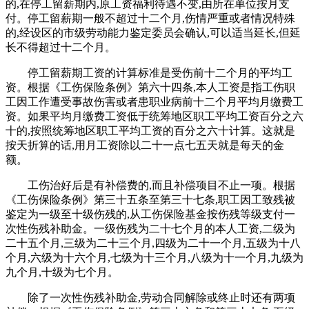
的,在停工留薪期内,原工资福利待遇不变,由所在单位按月支
付。停工留薪期一般不超过十二个月,伤情严重或者情况特殊
的,经设区的市级劳动能力鉴定委员会确认,可以适当延长,但延
长不得超过十二个月。
停工留薪期工资的计算标准是受伤前十二个月的平均工
资。根据《工伤保险条例》第六十四条,本人工资是指工伤职
工因工作遭受事故伤害或者患职业病前十二个月平均月缴费工
资。如果平均月缴费工资低于统筹地区职工平均工资百分之六
十的,按照统筹地区职工平均工资的百分之六十计算。这就是
按天折算的话,用月工资除以二十一点七五天就是每天的金
额。
工伤治好后是有补偿费的,而且补偿项目不止一项。根据
《工伤保险条例》第三十五条至第三十七条,职工因工致残被
鉴定为一级至十级伤残的,从工伤保险基金按伤残等级支付一
次性伤残补助金。一级伤残为二十七个月的本人工资,二级为
二十五个月,三级为二十三个月,四级为二十一个月,五级为十八
个月,六级为十六个月,七级为十三个月,八级为十一个月,九级为
九个月,十级为七个月。
除了一次性伤残补助金,劳动合同解除或终止时还有两项