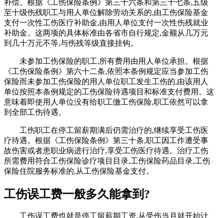
补偿。根据《工伤保险条例》第三十六条和第三十七条,五级
至十级伤残职工与用人单位解除劳动关系的,由工伤保险基金
支付一次性工伤医疗补助金,由用人单位支付一次性伤残就业
补助金。这两项的具体标准由各省市自行规定,金额从几万元
到几十万元不等,与伤残等级直接挂钩。
未参加工伤保险的职工,所有费用由用人单位承担。根据
《工伤保险条例》第六十二条,依照本条例规定应当参加工伤
保险而未参加工伤保险的用人单位职工发生工伤的,由该用人
单位按照本条例规定的工伤保险待遇项目和标准支付费用。这
意味着即使用人单位没有给职工缴工伤保险,职工依然可以拿
到全部工伤待遇。
工伤职工在停工留薪期满后仍需治疗的,继续享受工伤医
疗待遇。根据《工伤保险条例》第三十条,职工因工作遭受事
故伤害或者患职业病进行治疗,享受工伤医疗待遇。治疗工伤
所需费用符合工伤保险诊疗项目目录,工伤保险药品目录,工伤
保险住院服务标准的,从工伤保险基金支付。
工伤误工费一般多久能拿到?
工伤误工费也就是停工留薪期工资,从受伤当月就开始计