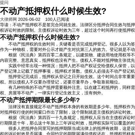
提问
不动产抵押权什么时候生效?
大律师网
2026-06-02
100
人已阅读
导读：
不动产抵押权不是签完合同就生效。法律区分抵押合同生效与抵押
权诉讼时效的限制。主债权诉讼时效为三年，超过这个时间再行使抵押权
不动产抵押权什么时候生效?
不动产抵押权的生效时间，关键看是否完成抵押登记。很多人以为签了
作为一种物权，需要对外公示才能产生对抗第三人的效力。登记就是不动
根据《民法典》第四百零二条规定，以建筑物、建设用地使用权等不动
内容完整、意思真实，抵押权也没有产生。债权人不能对抵押物主张优先
实践中经常出现一种情况：抵押人把不动产权证交给债权人保管，以为
产登记簿上记载了抵押事项，抵押权才算数。债权人必须去不动产登记机
抵押登记完成后，抵押权从登记之日开始生效。这个时间点非常重要，
权。所以债权人不仅要办理登记，还要尽量早办，争取靠前顺位。
有几种特殊的不动产抵押需要额外注意。以在建工程抵押的，同样需要
权、房屋等不动产，一律实行登记生效主义，没有例外。
不动产抵押期限最长多少年?
法律没有直接规定不动产抵押权本身的有效期是多少年。抵押权作为一
对抵押权行使的时间窗口作出了限制，这个限制就是主债权的诉讼时效。
根据《民法典》第四百一十九条规定，抵押权人应当在主债权诉讼时效
行期限是十年，那么这十年加上三年诉讼时效，抵押权实际可以覆盖的时
很多人把抵押合同里写的抵押期限当成法律上的抵押有效期，这是误解
权的诉讼时效是否届满。合同约定的期限届满但债权还在，抵押权照样有