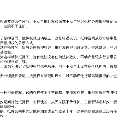
权设立这两个环节。不动产抵押权必须在不动产登记机构办理抵押登记后
，法院不予保护。
抵押合同，抵押权就自动成立，这是错误认识。抵押合同从双方签字盖
产抵押权的公示方式。
产抵押的，应当办理抵押登记，抵押权自登记时设立。也就是说，登记
受偿权。
这样就算抵押了。这种做法没有任何法律效力。不动产登记实行公示公
构办理正式手续。
因为它决定了抵押权的优先顺序。同一不动产上设立多个抵押的，按照
办理抵押登记，抵押权自登记时设立。以不动产进行最高额抵押的，也
种担保物权，它的存在依附于主债权。主债权存在，抵押权就存在;主债
期间行使抵押权，未行使的，人民法院不予保护。主债权诉讼时效一般
间就较长。
。抵押合同中约定抵押期限为五年或者十年，这种条款在法律上没有任
效。