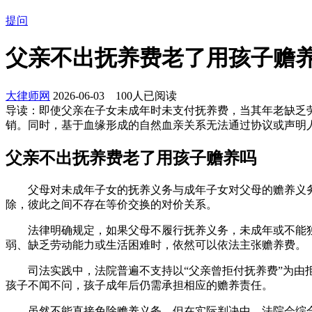
提问
父亲不出抚养费老了用孩子赡养
大律师网
2026-06-03
100
人已阅读
导读：
即使父亲在子女未成年时未支付抚养费，当其年老缺乏
销。同时，基于血缘形成的自然血亲关系无法通过协议或声明
父亲不出抚养费老了用孩子赡养吗
父母对未成年子女的抚养义务与成年子女对父母的赡养义务
除，彼此之间不存在等价交换的对价关系。
法律明确规定，如果父母不履行抚养义务，未成年或不能独
弱、缺乏劳动能力或生活困难时，依然可以依法主张赡养费。
司法实践中，法院普遍不支持以“父亲曾拒付抚养费”为由拒
孩子不闻不问，孩子成年后仍需承担相应的赡养责任。
虽然不能直接免除赡养义务，但在实际判决中，法院会综合考